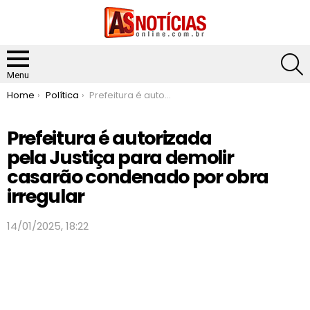
S
Menu
You are here:
Home
Política
Prefeitura é autorizada pela Justiça para demolir casarão condenado por obra irregular
Prefeitura é autorizada
pela Justiça para demolir
casarão condenado por obra
irregular
14/01/2025, 18:22