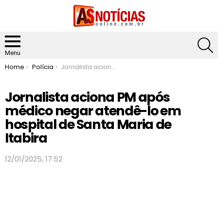
S
Menu
You are here:
Home
Polícia
Jornalista aciona PM após médico negar atendê-lo em hospital de Santa Maria de Itabira
Jornalista aciona PM após
médico negar atendê-lo em
hospital de Santa Maria de
Itabira
12/01/2025, 17:52