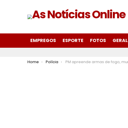
EMPREGOS
ESPORTE
FOTOS
GERAL
You are here:
Home
Polícia
PM apreende armas de fogo, munições, drogas e prende cinco autores de homicídio tentado em Manhum