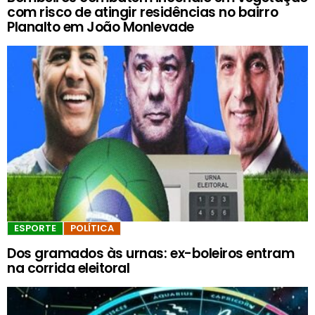
com risco de atingir residências no bairro
Planalto em João Monlevade
ESPORTE
POLÍTICA
Dos gramados às urnas: ex-boleiros entram
na corrida eleitoral