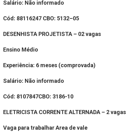
Salário:
Não informado
Cód:
8
8116247
CBO: 5132–05
DESENHISTA PROJETISTA
– 0
2
vaga
s
Ensino Médio
Experiência
: 6 meses (comprovada)
Salário:
Não informado
Cód:
810
7847
CBO:
3186-10
ELETRICIST
A
CORRENTE ALTERNADA
–
2
vaga
s
Vaga para trabalhar
Area de vale