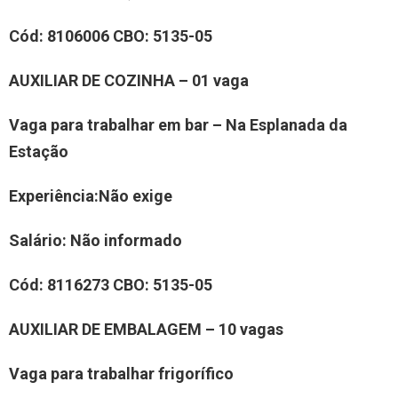
Cód:
8
106006
CBO:
5135-05
AUXILIAR
DE COZINHA
– 01 vaga
Vaga para trabalhar
em bar – Na Esplanada da
Estação
Experiência
:
Não exige
Salário:
Não informado
Cód:
8
1
16273
CBO:
5135-05
AUXILIAR
DE
EMBALAGEM
–
10
vaga
s
Vaga para trabalhar
frigorífico