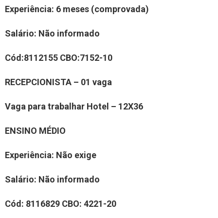
Experiência
:
6 meses (comprovada)
Salário:
Não informado
Cód:
8112155
CBO:
7152-10
RE
CEPCIONISTA
– 0
1
vaga
Vaga para trabalhar
Hotel – 12X36
ENSINO MÉDIO
Experiência:
Nã
o exige
Salário:
Nã
o informado
Cód:
8
116829
CBO:
4
221-20