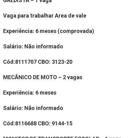
GREDIST
A –
1
vaga
Vaga para trabalhar
Area de vale
Experiência
:
6 meses (comprovada)
Salário:
Não informado
Cód:
8111707
CBO:
3123-20
MECÂNICO DE MOTO
–
2
vaga
s
Experiência
:
6 meses
Salário:
Não informado
Cód:
811
6688
CBO:
9144-15