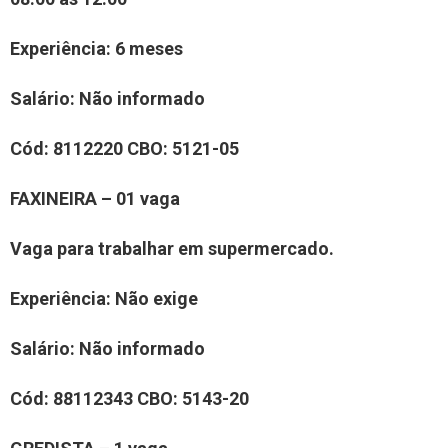
Experiência
: 6 meses
Salário:
Não informado
Cód:
8
112220
CBO:
5121-05
FAXINEIRA
– 0
1
vaga
Vaga para trabalhar em supermercado
.
Experiência:
Não exige
Salário:
N
ão informado
Cód:
8
8
112343
CBO:
5
143-20