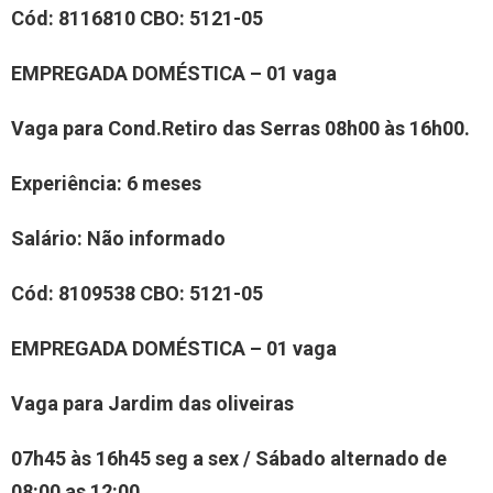
Cód:
8
116810
CBO:
5121-05
EMPREGADA DOMÉSTICA – 01 vaga
Vaga para
Cond.Retiro das Serras
0
8
h00 às 16h00.
Experiência
: 6 meses
Salário:
Não informado
Cód:
8
1
09
538
CBO:
5121-05
EMPREGADA DOMÉSTICA – 01 vaga
Vaga para
Jardim das oliveiras
0
7
h
45
às 16h
45 seg a sex / Sábado alternado de
08:00 as 12:00