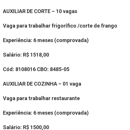
AUXILIAR
DE CO
RTE
–
10
vaga
s
Vaga para trabalhar
frigorífico /corte de frango
Experiência
:
6 meses (comprovada)
Salário:
R$ 15
18
,00
Cód:
8
1
08016
CBO:
8485-05
AUXILIAR
DE COZINHA
– 01 vaga
Vaga para trabalhar
restaurante
Experiência
:
6 meses (comprovada)
Salário:
R$ 1500,00