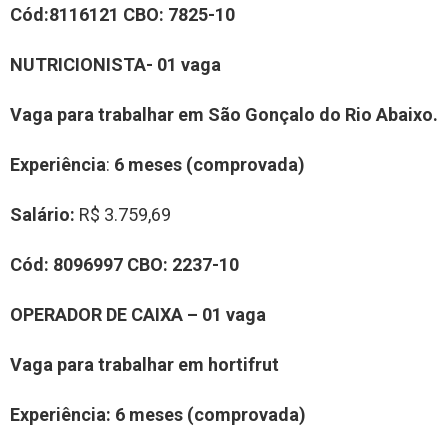
Cód:
811
6121
CBO:
7
825-10
NUTRICIONISTA- 01 vaga
Vaga para trabalhar em
São Gonçalo do Rio Abaixo
.
Experiência
:
6 meses (comprovada)
Salário:
R$ 3.759,69
Cód:
8096997
CBO:
2237-10
OPERA
DOR
DE CAIXA
– 0
1
vaga
Vaga para trabalhar em
hortifrut
Experiência:
6 meses (comprovada)