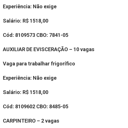
Experiência
:
Não exige
Salário:
R$ 15
18
,00
Cód:
8
1
0
9573
CBO:
7841-05
AUXILIAR
DE
EVISCERAÇÃO
–
10
vaga
s
Vaga para trabalhar
frigorífico
Experiência
:
Não exige
Salário:
R$ 15
18
,00
Cód:
8
1
0
9
6
02
CBO:
8485-05
C
A
RPINTEIRO
–
2
vaga
s