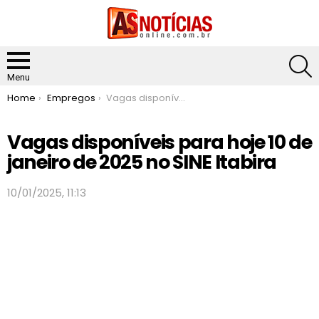
S
Menu
You are here:
Home
Empregos
Vagas disponíveis para hoje 10 de janeiro de 2025 no SINE Itabira
Vagas disponíveis para hoje 10 de
janeiro de 2025 no SINE Itabira
10/01/2025, 11:13