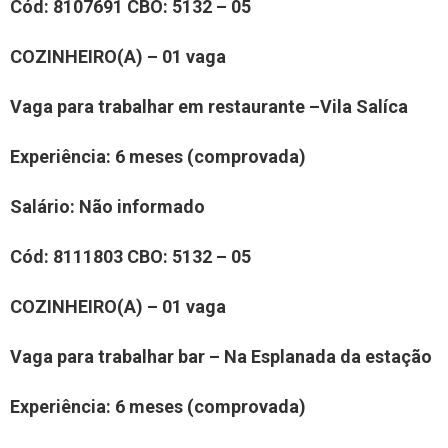
Cód:
810
7691
CBO: 5132 – 05
COZINHEIR
O(
A
)
– 01 vaga
Vaga para trabalhar em restaurante –
Vila Salíca
Experiência
: 6 meses (comprovada)
Salário:
Não informado
Cód:
81
11803
CBO: 5132 – 05
COZINHEIR
O(
A
)
– 01 vaga
Vaga para trabalhar
bar – Na Esplanada da estação
Experiência
: 6 meses (comprovada)