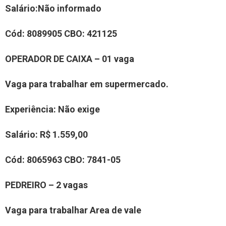
Salário:
Não informad
o
Cód:
8
089905
CBO:
4
21125
OPERA
DOR
DE CAIXA
– 0
1
vaga
Vaga para trabalhar em supermercado
.
Experiência:
Não exige
Salário:
R$ 1.559,00
Cód:
8
065963
CBO:
7841-05
PEDREIR
O
–
2
vaga
s
Vaga para trabalhar
Area de vale