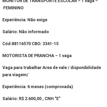
MO
NITOR DE TRANSPORTE ESCOLAR
–
1
vaga –
FEMININO
Experiência
:
Não exige
Salário:
Não informado
Cód:
8
8116570
CBO:
3341-15
MOTORIST
A
DE PRANCHA
–
1
vaga
Vaga para trabalhar
Area de vale /
disponibilidade
para viagem/
Experiência
:
6 meses (comprovada)
Salário:
R$ 2.600,00 , CNH “E”