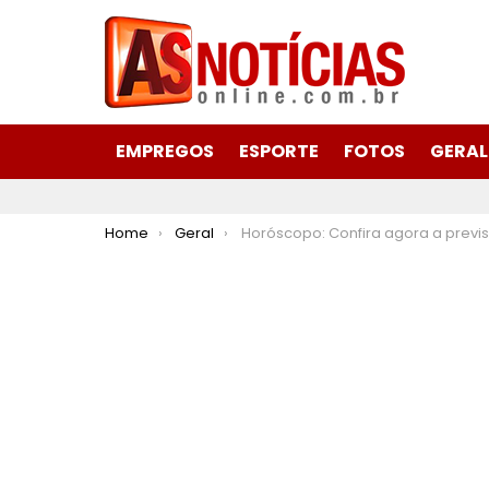
EMPREGOS
ESPORTE
FOTOS
GERAL
You are here:
Home
Geral
Horóscopo: Confira agora a previsão do seu signo para hoje 09 de janeiro de 2025