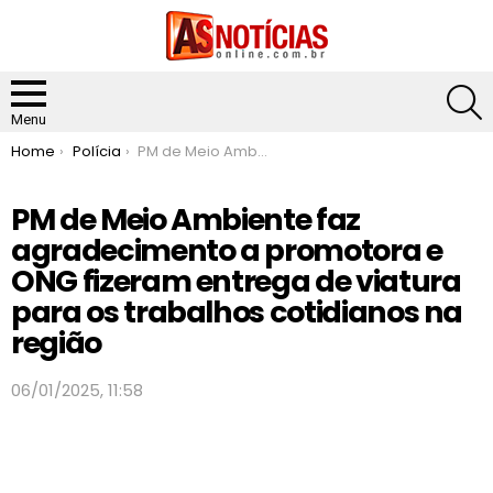
S
Menu
You are here:
Home
Polícia
PM de Meio Ambiente faz agradecimento a promotora e ONG fizeram entrega de viatura para os trabalhos cotidianos na região
PM de Meio Ambiente faz
agradecimento a promotora e
ONG fizeram entrega de viatura
para os trabalhos cotidianos na
região
06/01/2025, 11:58