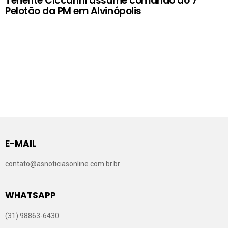
Tenente Ciccarini assume comando do 7º
Pelotão da PM em Alvinópolis
E-MAIL
contato@asnoticiasonline.com.br.br
WHATSAPP
(31) 98863-6430