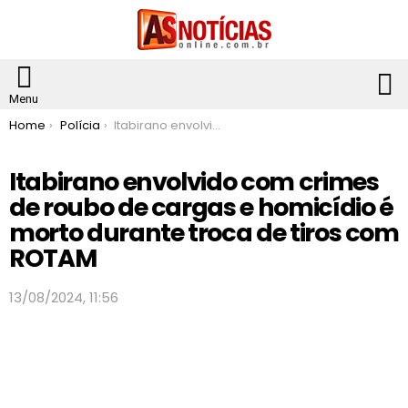
S
Menu
You are here:
Home
Polícia
Itabirano envolvido com crimes de roubo de cargas e homicídio é morto durante troca de tiros com ROTAM
Itabirano envolvido com crimes
de roubo de cargas e homicídio é
morto durante troca de tiros com
ROTAM
13/08/2024, 11:56