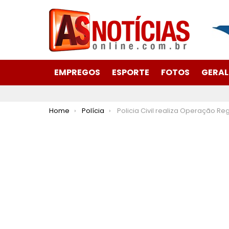
EMPREGOS
ESPORTE
FOTOS
GERAL
You are here:
Home
Polícia
Policia Civil realiza Operação Registro Oculto no Vale d