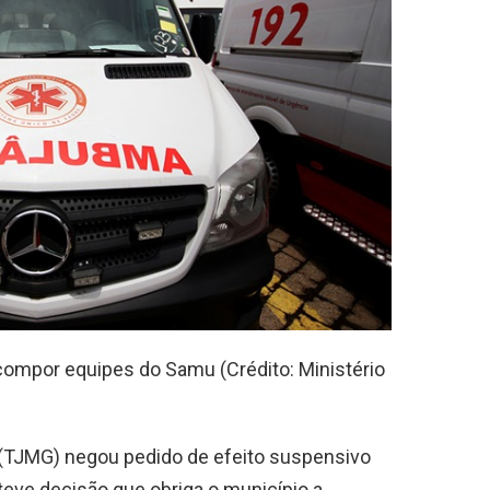
ecompor equipes do Samu (Crédito: Ministério
s (TJMG) negou pedido de efeito suspensivo
teve decisão que obriga o município a