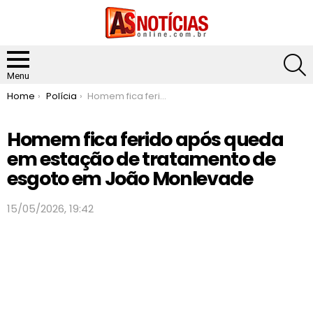
S
Menu
You are here:
Home
Polícia
Homem fica ferido após queda em estação de tratamento de esgoto em João Monlevade
Homem fica ferido após queda
em estação de tratamento de
esgoto em João Monlevade
15/05/2026, 19:42