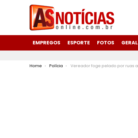
EMPREGOS
ESPORTE
FOTOS
GERAL
You are here:
Home
Polícia
Vereador foge pelado por ruas até chegar em quartel da PM depois de ser flagrado em apartamento com mulher casada em Al