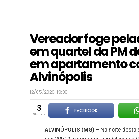
Vereador foge pela
em quartel da PM de
em apartamento c
Alvinópolis
12/05/2026, 19:38
3
FACEBOOK
shares
ALVINÓPOLIS (MG) –
Na noite desta 
das 20h10, o vereador Ivan Silvio das 