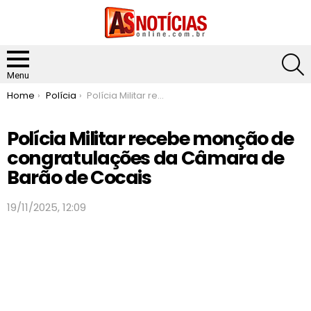
S
Menu
You are here:
Home
Polícia
Polícia Militar recebe monção de congratulações da Câmara de Barão de Cocais
Polícia Militar recebe monção de
congratulações da Câmara de
Barão de Cocais
19/11/2025, 12:09