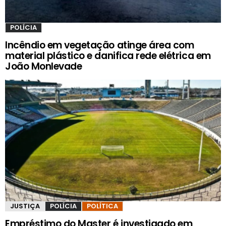
POLÍCIA
Incêndio em vegetação atinge área com
material plástico e danifica rede elétrica em
João Monlevade
JUSTIÇA
POLÍCIA
POLÍTICA
Empréstimo do Master é investigado em