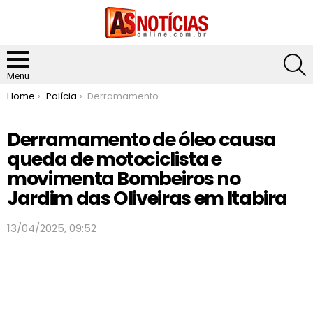
S
Menu
You are here:
Home
Polícia
Derramamento de óleo causa queda de motociclista e movimenta Bombeiros no Jardim das Oliveiras em Itabira
Derramamento de óleo causa
queda de motociclista e
movimenta Bombeiros no
Jardim das Oliveiras em Itabira
13/04/2025, 09:52