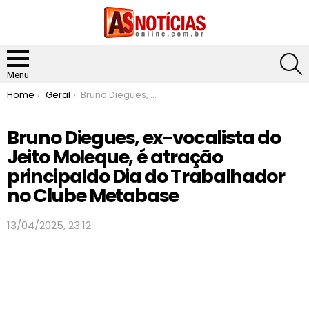
S
Menu
You are here:
Home
Geral
Bruno Diegues, ex-vocalista do Jeito Moleque, é atração principaldo Dia do Trabalhador no Clube Metabase
Bruno Diegues, ex-vocalista do
Jeito Moleque, é atração
principaldo Dia do Trabalhador
no Clube Metabase
13/04/2025, 23:12