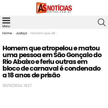
S
Menu
You are here:
Home
Justiça
Homem que atropelou e matou uma pessoa em São Gonçalo do Rio Abaixo e feriu outras em bloco de carnaval é condenado a 18 anos de prisão
Homem que atropelou e matou
uma pessoa em São Gonçalo do
Rio Abaixo e feriu outras em
bloco de carnaval é condenado
a 18 anos de prisão
30/10/2024, 19:27