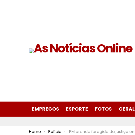
EMPREGOS
ESPORTE
FOTOS
GERAL
You are here:
Home
Polícia
PM prende foragido da justiça envolvido em troca de tiros com colete balístico, arma e munições no Madre Maria de Jesus em