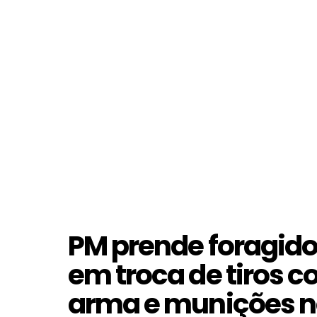
PM prende foragido
em troca de tiros co
arma e munições n