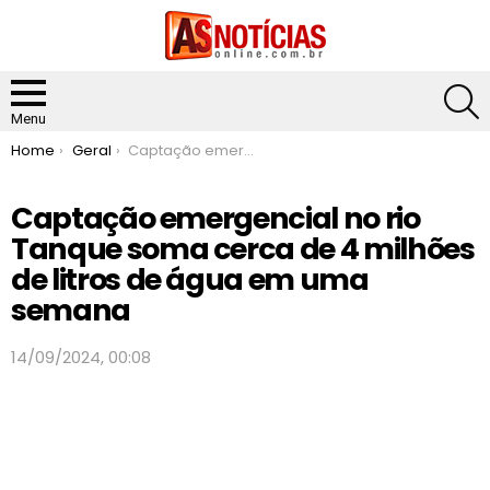
S
Menu
You are here:
Home
Geral
Captação emergencial no rio Tanque soma cerca de 4 milhões de litros de água em uma semana
Captação emergencial no rio
Tanque soma cerca de 4 milhões
de litros de água em uma
semana
14/09/2024, 00:08