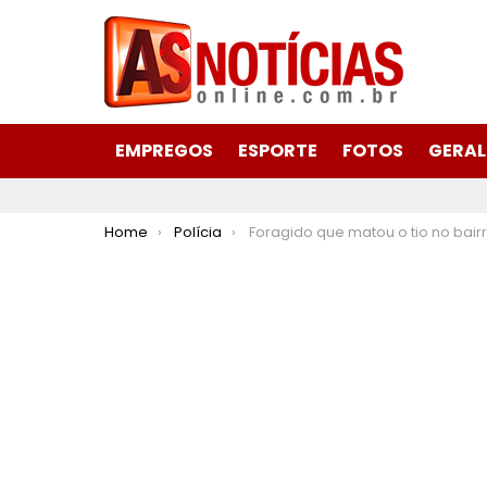
EMPREGOS
ESPORTE
FOTOS
GERAL
You are here:
Home
Polícia
Foragido que matou o tio no bairro Bela Vista em Itabira é morto durante troca de tiros com a ROTAM em Santa B