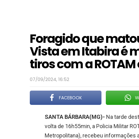
Foragido que matou 
Vista em Itabira é 
tiros com a ROTAM
07/09/2024, 16:52
FACEBOOK
W
SANTA BÁRBARA(MG)-
Na tarde dest
volta de 16h55min, a Policia Militar 
Metropolitana), recebeu informações at