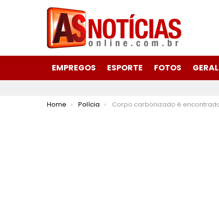
EMPREGOS
ESPORTE
FOTOS
GERAL
You are here:
Home
Polícia
Corpo carbonizado é encontrado no trevo de acesso a Mina Brucutu às margens da MG-436 em Barão de