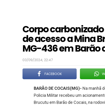
Corpo carbonizado 
de acesso a Mina B
MG-436 em Barão 
03/09/2024, 22:47
FACEBOOK
W
BARÃO DE COCAIS(MG)-
Na manhã des
Policia Militar recebeu um acionament
Brucutu em Barão de Cocais, na rodov