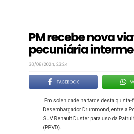
PM recebe nova via
pecuniária interm
30/08/2024, 23:24
FACEBOOK
W
Em solenidade na tarde desta quinta-f
Desembargador Drummond, entre a Políc
SUV Renault Duster para uso da Patru
(PPVD).