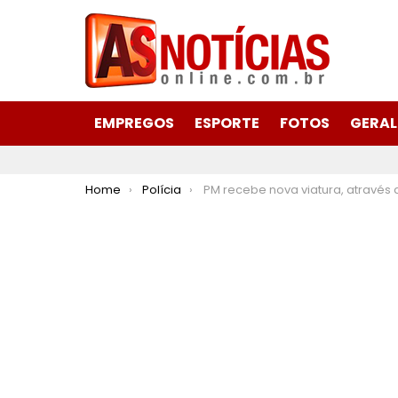
EMPREGOS
ESPORTE
FOTOS
GERAL
You are here:
Home
Polícia
PM recebe nova viatura, através de verba pecuniária intermediada pelo 