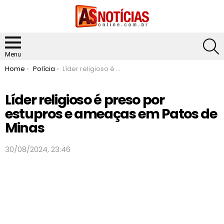
S
Menu
You are here:
Home
Polícia
Líder religioso é preso por estupros e ameaças em Patos de Minas
Líder religioso é preso por
estupros e ameaças em Patos de
Minas
30/08/2024, 23:46