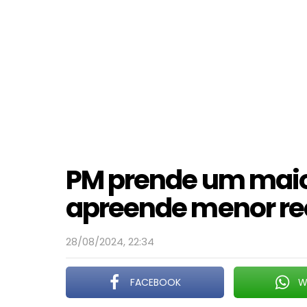
PM prende um maio
apreende menor re
28/08/2024, 22:34
FACEBOOK
W