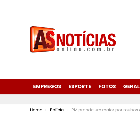
EMPREGOS
ESPORTE
FOTOS
GERAL
You are here:
Home
Polícia
PM prende um maior por roubos e apreende menor receptação em Itab