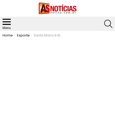
S
Menu
You are here:
Home
Esporte
Santa Maria é Bi-campeã do Campeonato Cinquentão de Itabira