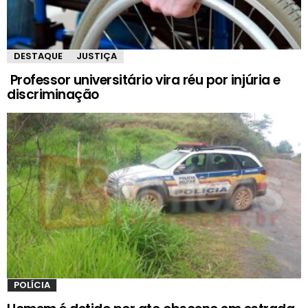
DESTAQUE
JUSTIÇA
Professor universitário vira réu por injúria e
discriminação
POLÍCIA