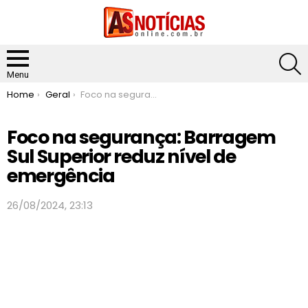
S
Menu
You are here:
Home
Geral
Foco na segurança: Barragem Sul Superior reduz nível de emergência
Foco na segurança: Barragem
Sul Superior reduz nível de
emergência
26/08/2024, 23:13