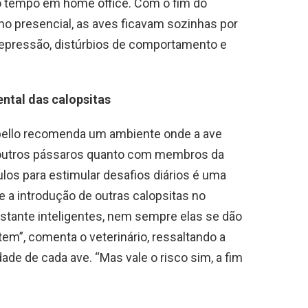
o tempo em home office. Com o fim do
lho presencial, as aves ficavam sozinhas por
depressão, distúrbios de comportamento e
ntal das calopsitas
abello recomenda um ambiente onde a ave
m outros pássaros quanto com membros da
ulos para estimular desafios diários é uma
re a introdução de outras calopsitas no
tante inteligentes, nem sempre elas se dão
em”, comenta o veterinário, ressaltando a
ade de cada ave. “Mas vale o risco sim, a fim