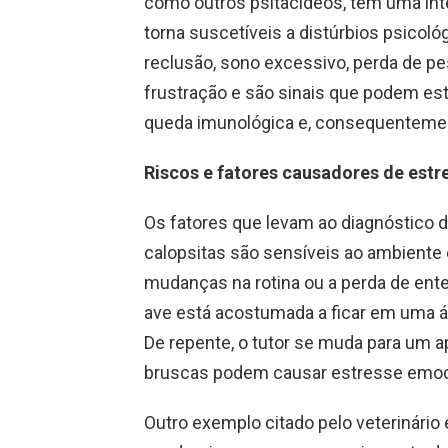
como outros psitacídeos, têm uma inte
torna suscetíveis a distúrbios psicol
reclusão, sono excessivo, perda de p
frustração e são sinais que podem esta
queda imunológica e, consequentement
Riscos e fatores causadores de estr
Os fatores que levam ao diagnóstico 
calopsitas são sensíveis ao ambient
mudanças na rotina ou a perda de entes
ave está acostumada a ficar em uma á
De repente, o tutor se muda para um
bruscas podem causar estresse emoc
Outro exemplo citado pelo veterinário 