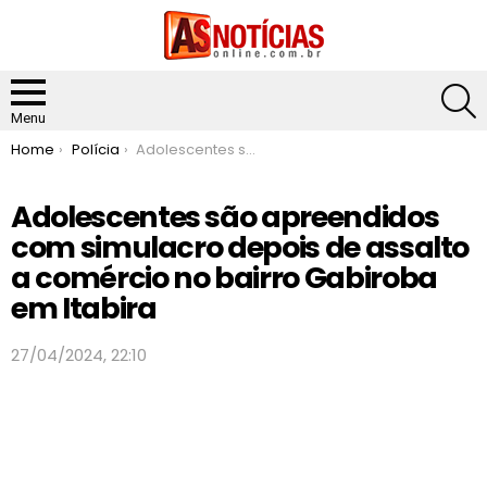
S
Menu
You are here:
Home
Polícia
Adolescentes são apreendidos com simulacro depois de assalto a comércio no bairro Gabiroba em Itabira
Adolescentes são apreendidos
com simulacro depois de assalto
a comércio no bairro Gabiroba
em Itabira
27/04/2024, 22:10