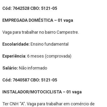
Cód:
76
42528
CBO:
51
21-05
EMPREGADA DOM
É
STIC
A
–
0
1
vag
a
Vaga para trabalhar no bairro Campestre.
Escolaridade:
Ensino fundamental
Experiência
: 6 meses (comprovada)
Salário:
Não informado
Cód:
7640587
CBO:
51
21-05
INSTALADOR/
MOTOCICLISTA
–
0
1
vag
a
Ter CNH “A”. Vaga para trabalhar em comércio de