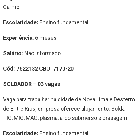
Carmo.
Escolaridade:
Ensino fundamental
Experiência
: 6 meses
Salário:
Não informado
Cód:
7622132
CBO:
7170-20
S
OLDADOR
–
0
3
vag
a
s
Vaga para trabalhar na cidade de Nova Lima e Desterro
de Entre Rios, empresa oferece alojamento. Solda
TIG, MIG, MAG, plasma, arco submerso e brasagem.
Escolaridade:
Ensino fundamental