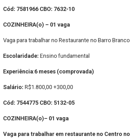
Cód:
7581966
CBO:
7632-10
COZINHEIRA(o)
–
0
1
vag
a
Vaga para trabalhar no Restaurante no Barro Branco
Escolaridade:
Ensino fundamental
Experiência
:
6 meses (comprovada)
Salário:
R$1.800,00 +300,00
Cód:
7544775
CBO:
5
132-05
COZINHEIRA(o)
–
0
1
vag
a
Vaga para trabalhar em restaurante no Centro no