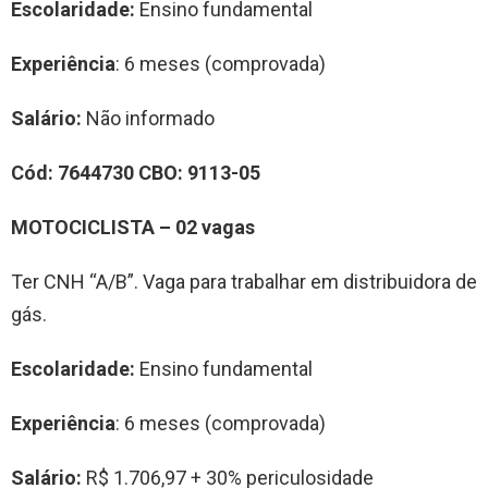
Escolaridade:
Ensino fundamental
Experiência
: 6 meses (comprovada)
Salário:
Não informado
Cód:
76447
30
CBO:
9113-05
MOTOCICLISTA
–
0
2
vag
a
s
Ter CNH “A/B”. Vaga para trabalhar em distribuidora de
gás.
Escolaridade:
Ensino fundamental
Experiência
: 6 meses (comprovada)
Salário:
R$ 1.706,97 + 30% periculosidade