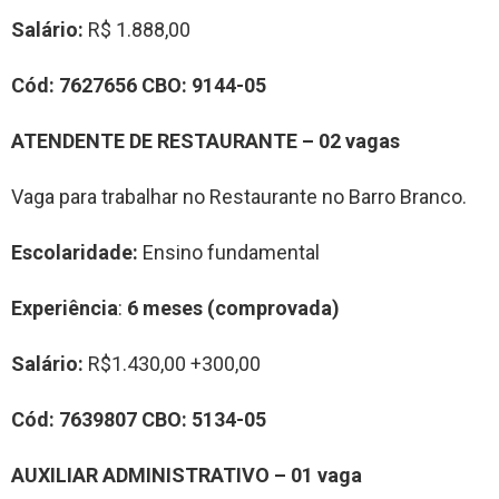
Salário:
R$ 1.888,00
Cód:
7
627656
CBO:
9144-05
ATENDENTE
D
E RESTAURANTE
–
0
2
vag
a
s
Vaga para trabalhar no Restaurante no Barro Branco.
Escolaridade:
Ensino fundamental
Experiência
:
6 meses (comprovada)
Salário:
R$1.430,00 +300,00
Cód:
7639807
CBO:
5134-05
A
UXILIAR
ADMINISTRATIVO
–
0
1
vag
a