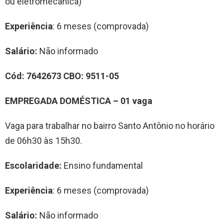
ou eletromecânica)
Experiência
: 6 meses (comprovada)
Salário:
Não informado
Cód:
7642673
CBO:
9511-05
EMPREGADA DOM
É
STIC
A
–
0
1
vag
a
Vaga para trabalhar no bairro Santo Antônio no horário
de 06h30 às 15h30.
Escolaridade:
Ensino fundamental
Experiência
: 6 meses (comprovada)
Salário:
Não informado