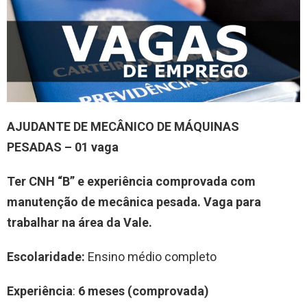
A
JUDANTE DE MECÂNICO DE MÁQUINAS
PESADAS
–
0
1
vag
a
Ter CNH “B” e experiência comprovada com
manutenção de mecânica pesada.
Vaga para
trabalhar
na área da Vale
.
Escolaridade:
Ensino médio completo
Experiência
:
6 meses
(comprovada)