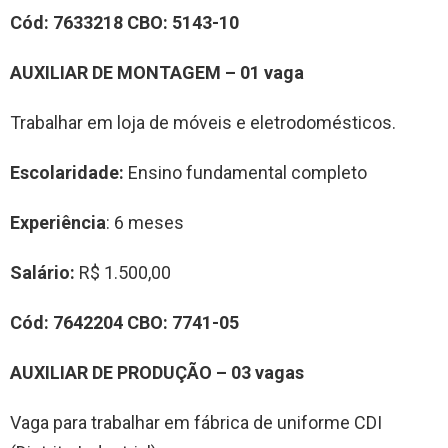
Cód:
7633218
CBO:
5143-10
AUXILIAR DE M
ONTAGEM
–
0
1
vag
a
Trabalhar em loja de móveis e eletrodomésticos.
Escolaridade:
Ensino fundamental completo
Experiência
: 6 meses
Salário:
R$ 1.500,00
Cód:
7
642204
CBO:
7741-05
AUXILIAR DE PRODUÇÃO
–
0
3
vag
a
s
Vaga para trabalhar em fábrica de uniforme CDI