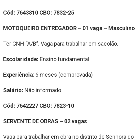
Cód:
7643810
CBO:
7832-25
MOTOQUEIRO ENTREGADOR
–
0
1
vag
a –
Masculino
Ter CNH “A/B”. Vaga para trabalhar em sacolão.
Escolaridade:
Ensino fundamental
Experiência
: 6 meses (comprovada)
Salário:
Não informado
Cód:
764
2227
CBO:
7
823-10
SERVENTE DE OBRAS
–
0
2
vag
a
s
Vaga para trabalhar em obra no distrito de Senhora do