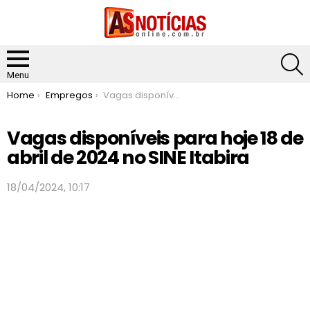
S
Menu
You are here:
Home
Empregos
Vagas disponíveis para hoje 18 de abril de 2024 no SINE Itabira
Vagas disponíveis para hoje 18 de
abril de 2024 no SINE Itabira
18/04/2024, 10:17