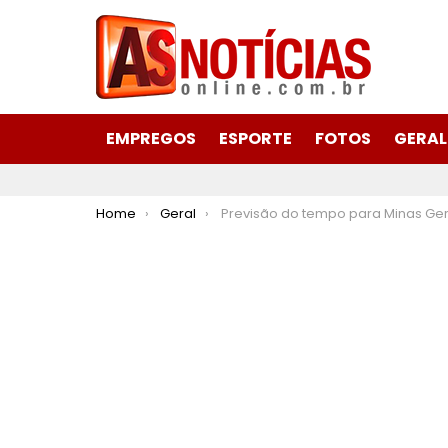
EMPREGOS
ESPORTE
FOTOS
GERAL
You are here:
Home
Geral
Previsão do tempo para Minas Gerais nesta sexta-feira, 22 de març