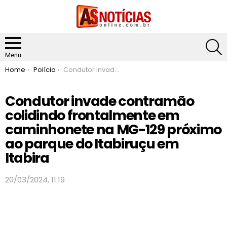
S
Menu
You are here:
Home
Polícia
Condutor invade contramão colidindo frontalmente em caminhonete na MG-129 próximo ao parque do Itabiruçu em Itabira
Condutor invade contramão
colidindo frontalmente em
caminhonete na MG-129 próximo
ao parque do Itabiruçu em
Itabira
20/03/2024, 11:19