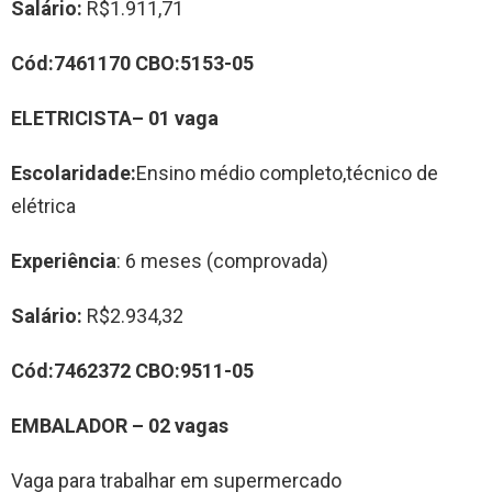
Salário:
R$1.911,71
Cód:
7
4611
70
CBO:
5153-05
ELETRICISTA
–
0
1
vag
a
Escolaridade:
Ensino médio completo,técnico de
elétrica
Experiência
: 6 meses (comprovada)
Salário:
R$2.934,32
Cód:
7462372
CBO:
9511-05
EMBALADOR
–
02
vag
a
s
Vaga para trabalhar em supermercado