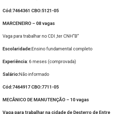
Cód:
7464361
CBO:
51
21-05
MARCENEIRO
–
08
vag
a
s
Vaga para trabalhar no CDI ,ter CNH”B”
Escolaridade:
Ensino fundamental completo
Experiência
: 6 meses (comprovada)
Salário:
Não informado
Cód:
7464917
CBO:
7711-05
M
ECÂNICO DE MANUTENÇÃO
–
10
vag
a
s
Vaga para trabalhar
na cidade de
Desterro de Entre