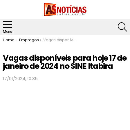
S
Menu
You are here:
Home
Empregos
Vagas disponíveis para hoje 17 de janeiro de 2024 no SINE Itabira
Vagas disponíveis para hoje 17 de
janeiro de 2024 no SINE Itabira
17/01/2024, 10:35