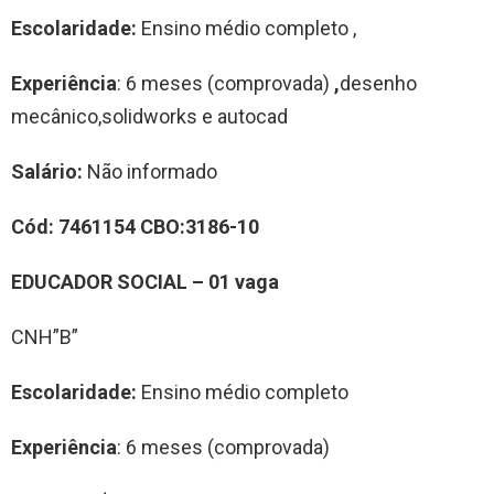
Escolaridade:
Ensino médio completo ,
Experiência
: 6 meses (comprovada)
,
desenho
mecânico,solidworks e autocad
Salário:
Não informado
Cód:
7461154
CBO:
3186-10
E
D
U
CA
D
O
R SO
CIAL – 0
1
vaga
CNH”B”
Escolaridade:
Ensino médio completo
Experiência
: 6 meses (comprovada)