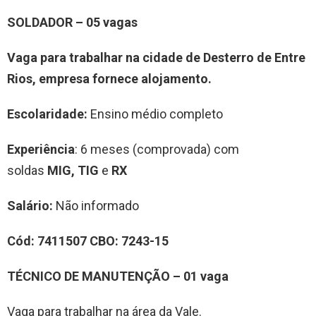
SOLDADOR
– 0
5
vag
a
s
Vaga para trabalhar
na cidade de
Desterro de Entre
Rios
, empresa fornece alojamento.
Escolaridade:
Ensino médio completo
Experiência
: 6 meses (comprovada) com
soldas
MIG, TIG
e
RX
Salário:
Não informado
Cód:
7
411507
CBO:
7
243-15
TÉCNICO
DE M
ANUTENÇÃO
–
0
1
vag
a
Vaga para trabalhar na área da Vale.