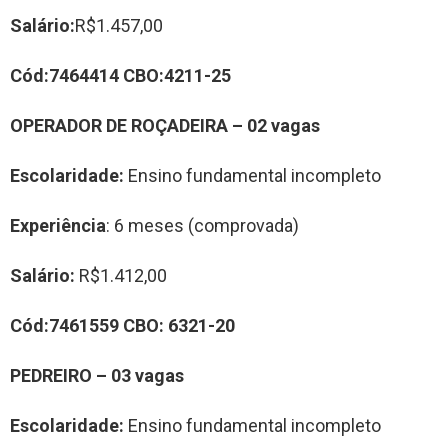
Salário:
R$1.457,00
Cód:
7464414
CBO:
4211-25
OPERADOR DE ROÇADEI
RA
–
0
2
vag
a
s
Escolaridade:
Ensino fundamental incompleto
Experiência
: 6 meses (comprovada)
Salário:
R$1.412,00
Cód:
7461559
CBO:
6321-20
PEDREIR
O
–
0
3
vag
a
s
Escolaridade:
Ensino fundamental incompleto