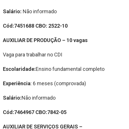
Salário:
Não informado
Cód:
74
51688
CBO:
2522-10
AUXILIAR DE PROD
UÇÃO
–
10
vag
a
s
Vaga para trabalhar no CDI
Escolaridade:
Ensino fundamental completo
Experiência
: 6 meses (comprovada)
Salário:
Não informado
Cód:
7464967
CBO:
7842-05
AUXILIAR DE SERVIÇOS GER
AIS
–