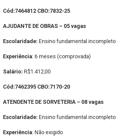
Cód:7464812 CBO:7832-25
AJUDANTE DE
OBRAS
–
0
5
vag
a
s
Escolaridade:
Ensino fundamental incompleto
Experiência
: 6 meses (comprovada)
Salário:
R$1.412,00
Cód:
7462395
CBO:
7170-20
A
TENDENTE DE
SORVETERIA
– 0
8
vag
a
s
Escolaridade:
Ensino fundamental incompleto
Experiência
: Não exigido