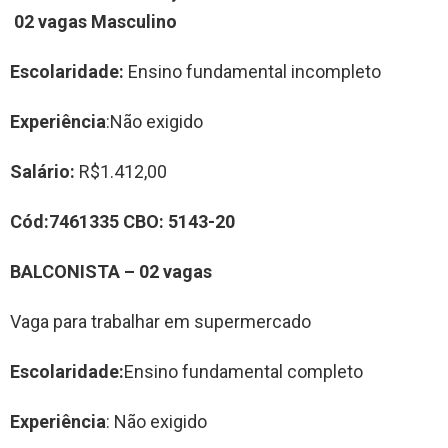
0
2
vag
a
s
Masculino
Escolaridade:
Ensino fundamental incompleto
Experiência
:Não exigido
Salário:
R$1.412,00
Cód:
7461335
CBO:
5143-20
BALCONISTA
–
02
vag
a
s
Vaga para trabalhar em supermercado
Escolaridade:
Ensino fundamental completo
Experiência
: Não exigido