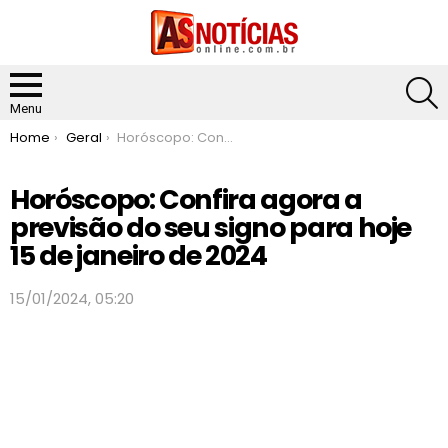
S
Menu
You are here:
Home
Geral
Horóscopo: Confira agora a previsão do seu signo para hoje 15 de janeiro de 2024
Horóscopo: Confira agora a
previsão do seu signo para hoje
15 de janeiro de 2024
15/01/2024, 05:20