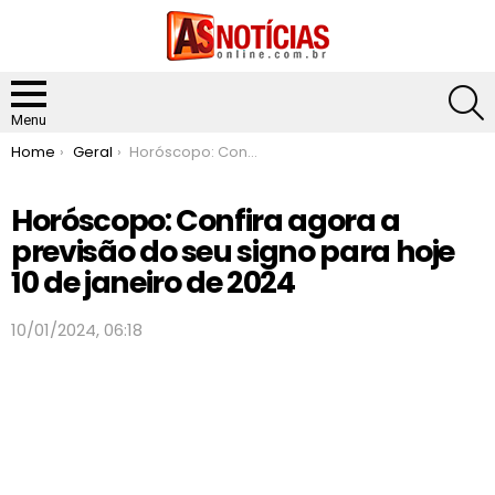
S
Menu
You are here:
Home
Geral
Horóscopo: Confira agora a previsão do seu signo para hoje 10 de janeiro de 2024
Horóscopo: Confira agora a
previsão do seu signo para hoje
10 de janeiro de 2024
10/01/2024, 06:18