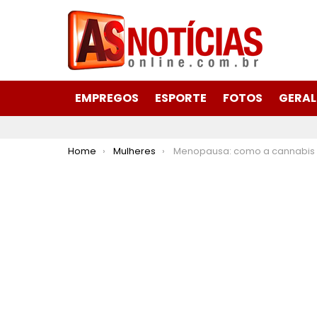
EMPREGOS
ESPORTE
FOTOS
GERAL
You are here:
Home
Mulheres
Menopausa: como a cannabis medicinal pode auxiliar as mulheres 