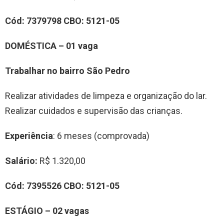
Cód:
7379798
CBO:
5121-05
DOMÉSTICA
– 0
1
vag
a
Trabalhar no bairro São Pedro
Realizar atividades de limpeza e organização do lar.
Realizar cuidados e supervisão das crianças.
Experiência
: 6 meses (comprovada)
Salário:
R$ 1.320,00
Cód:
7395526
CBO:
5121-05
EST
Á
GIO
– 0
2
vag
a
s