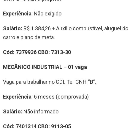
Experiência
: Não exigido
Salário:
R$ 1.384,26 + Auxilio combustível, aluguel do
carro e plano de meta.
Cód:
7379936
CBO:
7313-30
MECÂNICO INDUSTRIAL
– 0
1
vag
a
Vaga para trabalhar no CDI. Ter CNH “B”.
Experiência
: 6 meses (comprovada)
Salário:
Não informado
Cód:
7
401314
CBO:
9
113-05