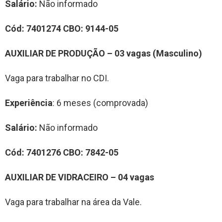
Salário:
Não informado
Cód:
7
4012
74
CBO:
9144-05
AUXILIAR DE
PRODUÇÃO
– 0
3
vag
a
s
(Masculino)
Vaga para trabalhar no CDI.
Experiência
: 6 meses (comprovada)
Salário:
Não informado
Cód:
7
4012
76
CBO:
78
42-05
AUXILIAR DE VIDRACEIRO
– 0
4
vag
a
s
Vaga para trabalhar na área da Vale.