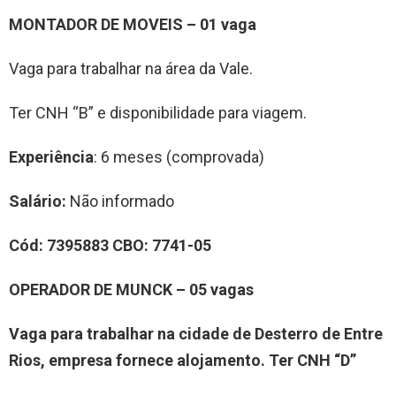
MONTADOR DE MOVEIS
– 0
1
vag
a
Vaga para trabalhar na área da Vale.
Ter CNH “B” e disponibilidade para viagem.
Experiência
: 6 meses (comprovada)
Salário:
Não informado
Cód:
7
3
9
5883
CBO:
7741-05
OPERADOR DE
MUNCK
– 0
5
vag
a
s
Vaga para trabalhar
na cidade de Desterro de Entre
Rios, empresa fornece alojamento. Ter CNH “D”