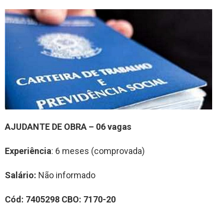
A
JUDANTE DE
OBRA
– 0
6
vag
a
s
Experiência
: 6 meses (comprovada)
Salário:
Não informado
Cód:
7
40
5298
CBO:
7170-20