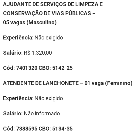
A
JUDANTE DE SERVIÇOS DE LIMPEZA E
CONSERVAÇÃO DE VIAS PÚBLICAS
–
0
5
vag
a
s
(Masculino)
Experiência
: Não exigido
Salário:
R$ 1.320,00
Cód:
7
401320
CBO:
5
142-25
ATENDENTE DE LANCHONETE
– 0
1
vag
a
(
Feminino
)
Experiência
: Não exigido
Salário:
Não informado
Cód:
7
3
88595
CBO:
5
134-35