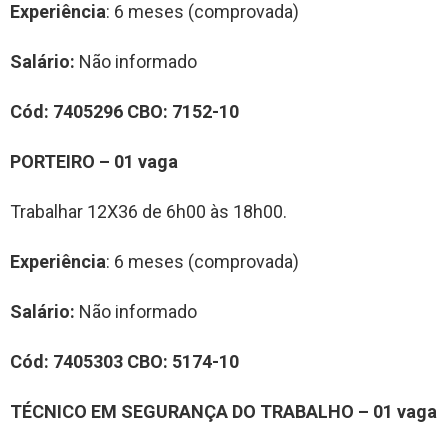
Experiência
: 6 meses (comprovada)
Salário:
Não informado
Cód:
7
40
52
96
CBO:
7152-10
PORTEIRO
– 0
1
vag
a
Trabalhar 12X36 de 6h00 às 18h00.
Experiência
: 6 meses (comprovada)
Salário:
Não informado
Cód:
7
40
5
303
CBO:
5174-10
TÉCNICO EM SEGURANÇA DO TRABALHO
– 0
1
vag
a