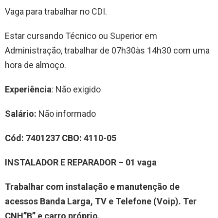
Vaga para trabalhar no CDI.
Estar cursando Técnico ou Superior em
Administração, trabalhar de 07h30às 14h30 com uma
hora de almoço.
Experiência
: Não exigido
Salário:
Não informado
Cód:
7
401
237
CBO:
4110-05
INSTALADOR E REPARADOR
– 0
1
vag
a
T
rabalhar
com instalação e manutenção de
acessos Banda Larga, TV e Telefone (Voip)
.
Ter
CNH”
B
”
e carro próprio.