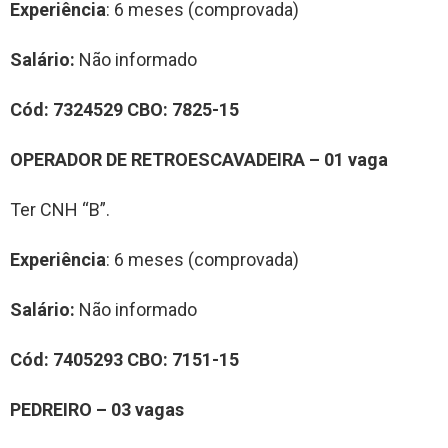
Experiência
: 6 meses (comprovada)
Salário:
Não informado
Cód:
7324529
CBO:
7825-15
OPERADOR DE RETROESCAVADEIRA
– 0
1
vag
a
Ter CNH “B”.
Experiência
: 6 meses (comprovada)
Salário:
Não informado
Cód:
7
40
529
3
CBO:
71
51-15
PEDREIRO
– 0
3
vag
a
s