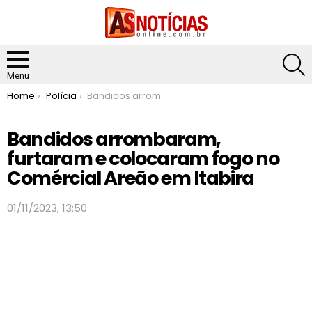
S
Menu
You are here:
Home
Polícia
Bandidos arrombaram, furtaram e colocaram fogo no Comércial Areão em Itabira
Bandidos arrombaram,
furtaram e colocaram fogo no
Comércial Areão em Itabira
01/11/2023, 13:50