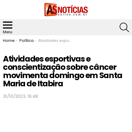
S
Menu
You are here:
Home
Política
Atividades esportivas e conscientização sobre câncer movimenta domingo em Santa Maria de Itabira
Atividades esportivas e
conscientização sobre câncer
movimenta domingo em Santa
Maria de Itabira
31/10/2023, 16:48