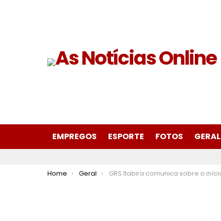
EMPREGOS
ESPORTE
FOTOS
GERAL
You are here:
Home
Geral
GRS Itabira comunica sobre o início da campanha de multivacinação em toda reg