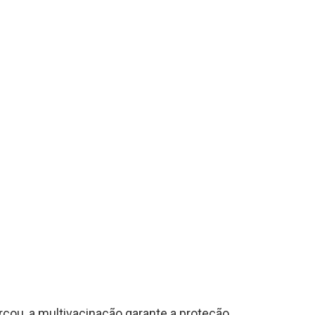
rçou, a multivacinação garante a proteção