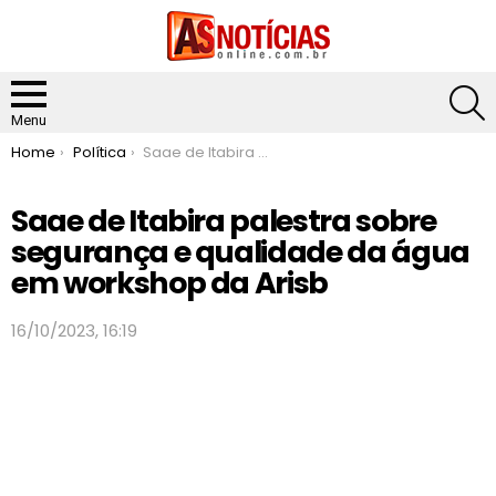
S
Menu
You are here:
Home
Política
Saae de Itabira palestra sobre segurança e qualidade da água em workshop da Arisb
Saae de Itabira palestra sobre
segurança e qualidade da água
em workshop da Arisb
16/10/2023, 16:19