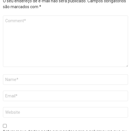
O seu endereço de e-mail não será publicado.
Campos obrigatórios
são marcados com
*
Comentário
*
Nome
*
E-
mail
*
Site