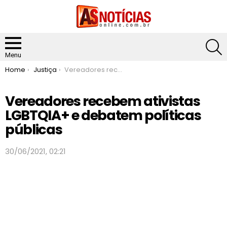
S
Menu
You are here:
Home
Justiça
Vereadores recebem ativistas LGBTQIA+ e debatem políticas públicas
Vereadores recebem ativistas
LGBTQIA+ e debatem políticas
públicas
30/06/2021, 02:21