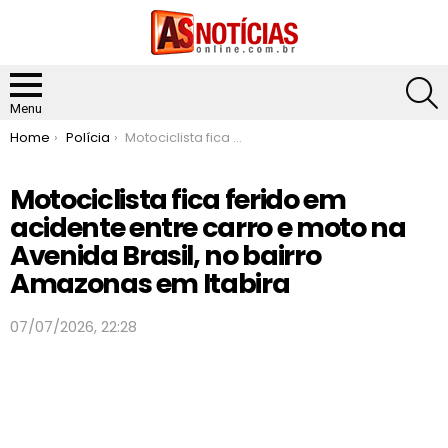
S
Menu
You are here:
Home
Polícia
Motociclista fica ferido em acidente entre carro e moto na Avenida Brasil, no bairro Amazonas em Itabira
Motociclista fica ferido em
acidente entre carro e moto na
Avenida Brasil, no bairro
Amazonas em Itabira
07/07/2026, 22:28