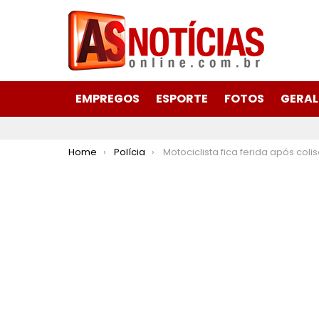
EMPREGOS
ESPORTE
FOTOS
GERAL
You are here:
Home
Polícia
Motociclista fica ferida após colisão com carro na Avenida Ipiranga no bairro Amazonas em 