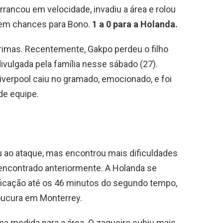
rrancou em velocidade, invadiu a área e rolou
 sem chances para Bono.
1 a 0 para a Holanda.
grimas. Recentemente, Gakpo perdeu o filho
divulgada pela família nesse sábado (27).
Liverpool caiu no gramado, emocionado, e foi
de equipe.
u ao ataque, mas encontrou mais dificuldades
 encontrado anteriormente. A Holanda se
ficação até os 46 minutos do segundo tempo,
oucura em Monterrey.
na medida para a área. O zagueiro subiu mais