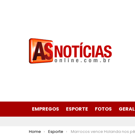
EMPREGOS
ESPORTE
FOTOS
GERAL
You are here:
Home
Esporte
Marrocos vence Holanda nos pênaltis e vai às oitavas da Copa d