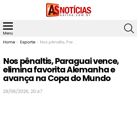
S
Menu
You are here:
Home
Esporte
Nos pênaltis, Paraguai vence, elimina favorita Alemanha e avança na Copa do Mundo
Nos pênaltis, Paraguai vence,
elimina favorita Alemanha e
avança na Copa do Mundo
29/06/2026, 20:47