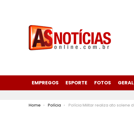
EMPREGOS
ESPORTE
FOTOS
GERAL
You are here:
Home
Polícia
Polícia Militar realiza ato solene de conclusão de obras de revitalização da 83ª CIA PM em It