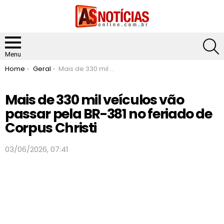
S
Menu
You are here:
Home
Geral
Mais de 330 mil veículos vão passar pela BR-381 no feriado de Corpus Christi
Mais de 330 mil veículos vão
passar pela BR-381 no feriado de
Corpus Christi
03/06/2026, 07:41