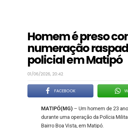
Homem é preso com
numeração raspad
policial em Matipó
01/06/2026, 20:42
FACEBOOK
W
MATIPÓ(MG)
– Um homem de 23 anos 
durante uma operação da Polícia Milita
Bairro Boa Vista, em Matipó.