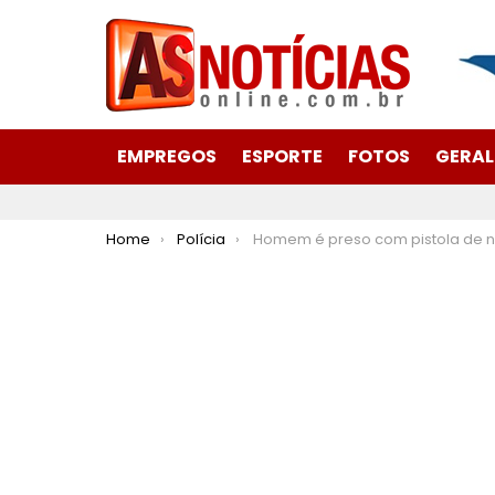
EMPREGOS
ESPORTE
FOTOS
GERAL
You are here:
Home
Polícia
Homem é preso com pistola de numeração raspada durante operação policial em Mat