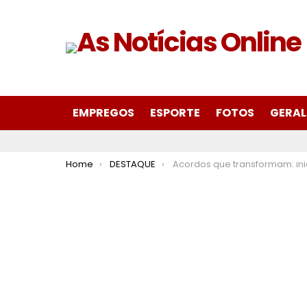
EMPREGOS
ESPORTE
FOTOS
GERAL
You are here:
Home
DESTAQUE
Acordos que transformam: iniciativa do MPMG previne mortandade de peixes no reservatório de Rio de 