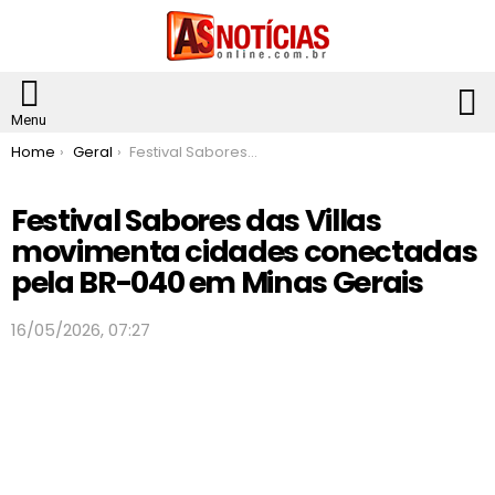
S
Menu
You are here:
Home
Geral
Festival Sabores das Villas movimenta cidades conectadas pela BR-040 em Minas Gerais
Festival Sabores das Villas
movimenta cidades conectadas
pela BR-040 em Minas Gerais
16/05/2026, 07:27